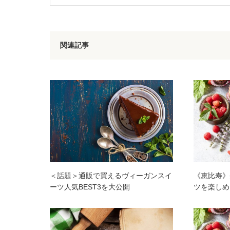
関連記事
＜話題＞通販で買えるヴィーガンスイ
《恵比寿》
ーツ人気BEST3を大公開
ツを楽しめ