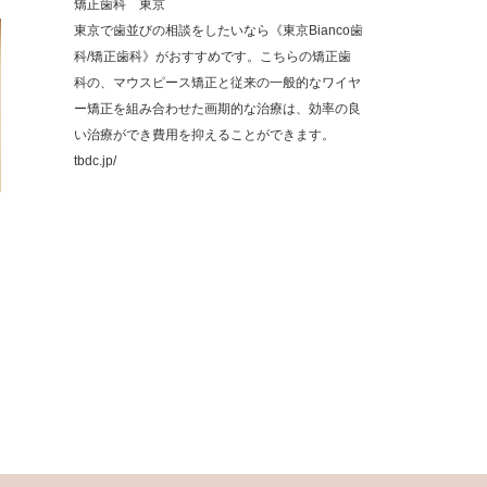
矯正歯科 東京
東京で歯並びの相談をしたいなら《東京Bianco歯
科/矯正歯科》がおすすめです。こちらの矯正歯
科の、マウスピース矯正と従来の一般的なワイヤ
ー矯正を組み合わせた画期的な治療は、効率の良
い治療ができ費用を抑えることができます。
tbdc.jp/