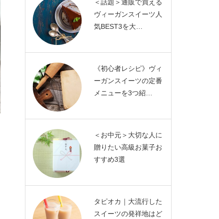
＜話題＞通販で買える
ヴィーガンスイーツ人
気BEST3を大…
《初心者レシピ》ヴィ
ーガンスイーツの定番
メニューを3つ紹…
＜お中元＞大切な人に
贈りたい高級お菓子お
すすめ3選
タピオカ｜大流行した
スイーツの発祥地はど