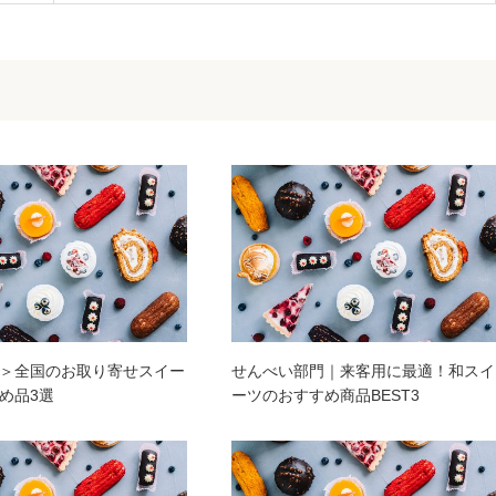
＞全国のお取り寄せスイー
せんべい部門｜来客用に最適！和スイ
め品3選
ーツのおすすめ商品BEST3