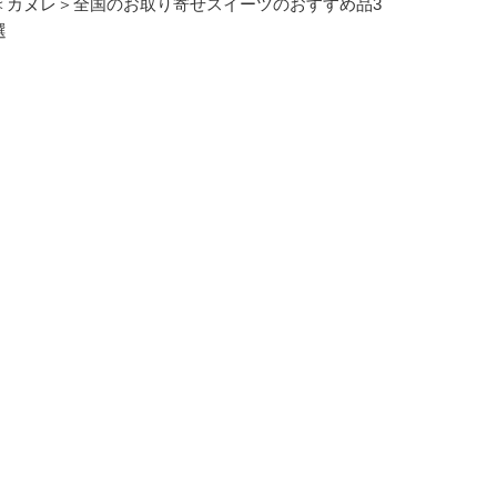
＜カヌレ＞全国のお取り寄せスイーツのおすすめ品3
選